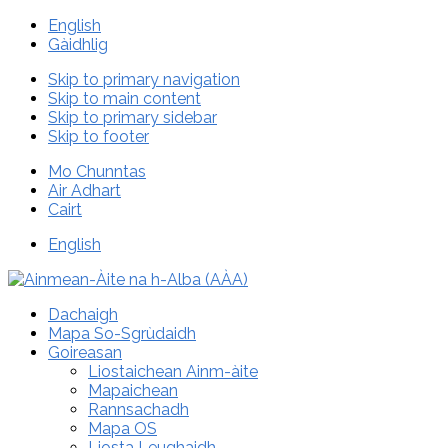
English
Gàidhlig
Skip to primary navigation
Skip to main content
Skip to primary sidebar
Skip to footer
Mo Chunntas
Air Adhart
Cairt
English
Dachaigh
Mapa So-Sgrùdaidh
Goireasan
Liostaichean Ainm-àite
Mapaichean
Rannsachadh
Mapa OS
Liosta Leughaidh