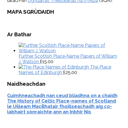
làrach-lìn
Ùghdarras Theisteanas na h-Alba
(SQA).
Primary
MAPA SGRÙDAIDH
Sidebar
Ar Bathar
Further Scottish Place‑Name Papers of William
J. Watson
£
15.00
The Place
Names of Edinburgh
£
25.00
Naidheachdan
Cuimhneachadh nan ceud bliadhna on a chaidh
The History of Celtic Place-names of Scotland
le Uilleam MacBhatair fhoillseachadh aig co-
labhairt sònraichte ann an Inbhir Nis