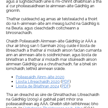
agus a’ lùghdachadh ùine is mì-chinnt dhaibhsan a tha
a’ cur phoileasaidhean le ainmean-àite Gàidhlig an
gnìomh.
Thathar cuideachd ag amas air teistealachd a thoirt
do na h-ainmean-àite am measg luchd na Gàidhlig is
na Beurla, agus cleachdadh coitcheann a
bhrosnachadh.
Chaidh Poileasaidh Ainmean-àite Gàidhlig ùr AÀA a
chur air bhog san t-Samhain 2019 cuide ri liosta de
litreachadh a thathar a’ moladh airson faclan cumanta
ann an ainmean-àite is soidhnichean, agus liosta de
bhriathran a thathar a’ moladh mar stiùireadh airson
ainmean Gàidhlig ùra a chruthachadh, far a bheil sin
iomchaidh, leithid ainmean sràide.
Poileasaidh Ainm-àite 2020
Liosta Litreachaidh 2020
(
PDF
)
Liosta de Briathran 2024
(
PDF
)
Tha an dreachd as ùire de Ghnàthachas Litreachaidh
na Gàidhlig (2009) a’ gabhail pàirt mhòr sna
poileasaidhean aig AÀA. Gheibh sibh lethbhreac bho