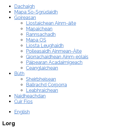
Dachaigh
Mapa So-Sgrùdaidh
Goireasan
Liostaichean Ainm-àite
Mapaichean
Rannsachadh
Mapa OS
Liosta Leughaidh
Poileasaidh Ainmean-Àite
Giorrachaidhean Ainm-eòlais
Pàipearan Acadaimigeach
Ceanglaichean
Bùth
Sheirbheisean
Ballrachd Corporra
Leabhraichean
Naidheachdan
Cuir Fios
English
Lorg