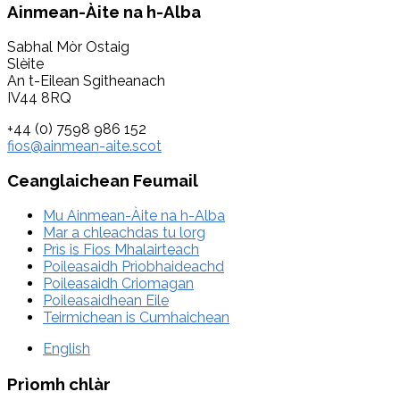
Footer
Ainmean-Àite na h-Alba
Sabhal Mòr Ostaig
Slèite
An t-Eilean Sgitheanach
IV44 8RQ
+44 (0) 7598 986 152
fios@ainmean-aite.scot
Ceanglaichean Feumail
Mu Ainmean-Àite na h-Alba
Mar a chleachdas tu lorg
Prìs is Fios Mhalairteach
Poileasaidh Prìobhaideachd
Poileasaidh Criomagan
Poileasaidhean Eile
Teirmichean is Cumhaichean
English
Prìomh chlàr