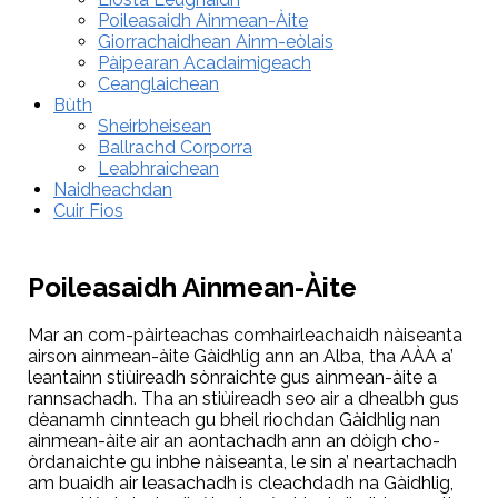
Poileasaidh Ainmean-Àite
Giorrachaidhean Ainm-eòlais
Pàipearan Acadaimigeach
Ceanglaichean
Bùth
Sheirbheisean
Ballrachd Corporra
Leabhraichean
Naidheachdan
Cuir Fios
Poileasaidh Ainmean-Àite
Mar an com-pàirteachas comhairleachaidh nàiseanta
airson ainmean-àite Gàidhlig ann an Alba, tha AÀA a’
leantainn stiùireadh sònraichte gus ainmean-àite a
rannsachadh. Tha an stiùireadh seo air a dhealbh gus
dèanamh cinnteach gu bheil riochdan Gàidhlig nan
ainmean-àite air an aontachadh ann an dòigh cho-
òrdanaichte gu inbhe nàiseanta, le sin a’ neartachadh
am buaidh air leasachadh is cleachdadh na Gàidhlig,